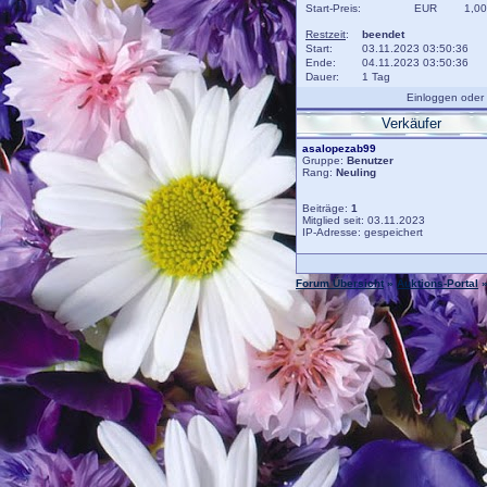
Start-Preis:
EUR
1,00
Restzeit
:
beendet
Start:
03.11.2023 03:50:36
Ende:
04.11.2023 03:50:36
Dauer:
1 Tag
Einloggen oder
Verkäufer
asalopezab99
Gruppe:
Benutzer
Rang:
Neuling
Beiträge:
1
Mitglied seit: 03.11.2023
IP-Adresse: gespeichert
Forum Übersicht
»
Auktions-Portal
»