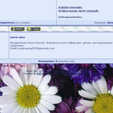
Auktion beendet.
Artikel wurde nicht verkauft.
Zahlungsmethoden:
registrieren
um zu bieten.
Kategorie:
Sons
horror story
Bengali Horror Story Channel - Experience bone-chilling tales, ghosts, and supernatural 
imagination.
Email: evelynwang325@getnede.com
Kommentare: 0
(externer Link)
 horror story
.: Script-Time:
0,070
|| SQL-Queries:
7
|| Active-Users:
3 395
:.
Powered by
ASP-FastBoard
HE
v0.8
, hosted by
cyberlord.at