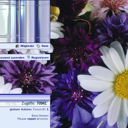
Mitglieder
Stats
Admin
asswort zusenden
Registrieren
Zugriffe:
70941
globale Auktion
, Forum-ID:
1
Beta-Version
Please
report
all errors.