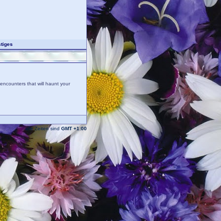
tiges
encounters that will haunt your
alle Zeiten sind
GMT +1:00