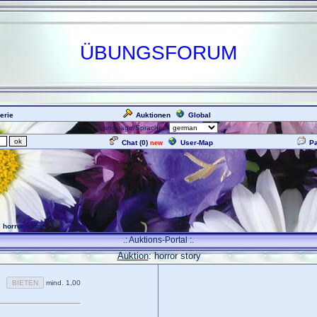
ÜBUNGSFORUM
erie
Auktionen
Global
Language/Sprache:
Chat (
0
)
User-Map
P
new
 horror story
.: Auktions-Portal :.
Auktion
: horror story
mind. 1,00