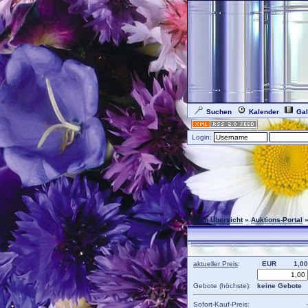
Suchen
Kalender
Gal
Login:
Forum Übersicht
»
Auktions-Portal
»
aktueller Preis
:
EUR
1,00
Gebote (höchste):
keine Gebote
Sofort-Kauf-Preis:
-