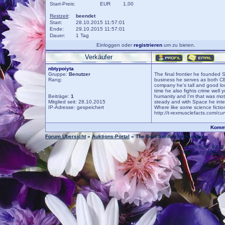
Start-Preis:
EUR
1,00
Restzeit
:
beendet
Start:
28.10.2015 11:57:01
Ende:
29.10.2015 11:57:01
Dauer:
1 Tag
Einloggen oder
registrieren
um zu bieten.
Verkäufer
nbtypoiyta
Gruppe:
Benutzer
The final frontier he founded S
Rang:
business he serves as both CEO
company he's tall and good lo
time he also fights crime well 
Beiträge:
1
humanity and I'm that was moti
Mitglied seit: 28.10.2015
steady and with Space he inten
IP-Adresse: gespeichert
Where like some science fictio
http://t-rexmusclefacts.com/cur
Komme
Forum Übersicht
»
Auktions-Portal
» The final frontier he founded
.: Script-Time:
0,016
Powered by
ASP-Fas