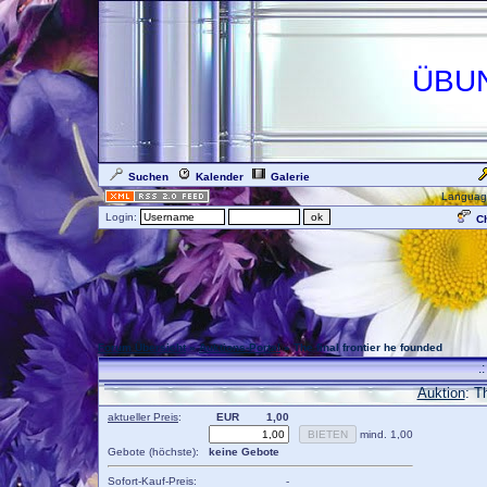
ÜBU
Suchen
Kalender
Galerie
Languag
Login:
Ch
Forum Übersicht
»
Auktions-Portal
» The final frontier he founded
.
Auktion
: T
aktueller Preis
:
EUR
1,00
mind. 1,00
Gebote (höchste):
keine Gebote
Sofort-Kauf-Preis:
-