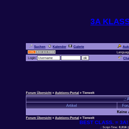
3A KLAS
Suchen
Kalender
Galerie
Auk
Languag
Login:
Cha
Forum Übersicht
»
Auktions-Portal
» Tierwelt
.: 
Artikel
For
Keine 
Forum Übersicht
»
Auktions-Portal
» Tierwelt
BEST CLASS. = 3A! 
.: Script-Time:
0,016
|