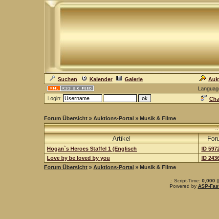
Suchen
Kalender
Galerie
Auk
Languag
Login:
Cha
Forum Übersicht
»
Auktions-Portal
» Musik & Filme
.
Artikel
For
Hogan`s Heroes Staffel 1 (Englisch
ID 597
Love by be loved by you
ID 243
Forum Übersicht
»
Auktions-Portal
» Musik & Filme
.: Script-Time:
0,000
|
Powered by
ASP-Fas