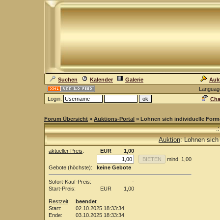
Suchen
Kalender
Galerie
Auk
Languag
Login:
Cha
Forum Übersicht
»
Auktions-Portal
» Lohnen sich individuelle Form
.
Auktion
: Lohnen sich
aktueller Preis
:
EUR
1,00
mind. 1,00
Gebote (höchste):
keine Gebote
Sofort-Kauf-Preis:
-
Start-Preis:
EUR
1,00
Restzeit
:
beendet
Start:
02.10.2025 18:33:34
Ende:
03.10.2025 18:33:34