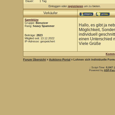
Dauer:
1 Tag
Einloggen oder
registrieren
um zu bieten.
Verkäufer
Samtblüte
Gruppe:
Benutzer
Hallo, es gibt ja n
Rang:
heavy Spammer
Möglichkeit, Sonder
individuell geschnit
Beiträge:
2823
Mitglied seit: 13.12.2022
einen Unterschied 
IP-Adresse: gespeichert
Viele Grüße
Komme
Forum Übersicht
»
Auktions-Portal
» Lohnen sich individuelle Form
.: Script-Time:
0,047
|
Powered by
ASP-Fas