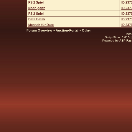
PS 2 Spiel
ID 237
Noch ganz
ID 237
PS 2 Spiel
ID 237
Date Batak
ID 237
Mensch für Date
ID 237
Forum Overview
»
Auction-Portal
» Other
bes
.: Script-Time:
0.015
|
Powered by
ASP-Fas