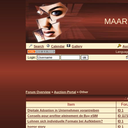
MAAR
Search
Calendar
Gallery
Auc
Languag
Login:
Forum Overview
»
Auction-Portal
» Other
.:
Item
For
Digitale Adoption in Unternehmen vorantreiben
ID 1
Conseils pour profiter pleinement de Buy eSIM
ID 117
Lohnen sich individuelle Formate bei Aufklebern?
ID 1
horror story
ID 1