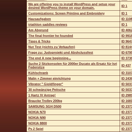
We are offering you to install WordPress and setup your
ID 1
desired WordPress theme on your domain.
Customizations: Screen Printing and Embroidery
ID 1
Hausaufgaben
ID 110
triathlon saddles reviews
ID 1
Am Abgrund
ID 406
The final frontier he founded
ID 991
Tipps & Tricks
ID 964
Nut Test (nichts zu Verkaufen)
ID 814
Frage zu: Judoprojekt und Abshclussfest
ID 679
The end A new beginning...
ID 373
Suche 2 Sitzkonsolen für 2000er Ducato als Ersatz für Isri
ID 437
Federsitze
Kühlschrank
ID 310
Malin + Zimmer einrichtung
ID 243
Vibrator " Gioldfinger"
ID 503
30 schwänzige Peitsche
ID 503
1 Hartz IV Antrag!
ID 298
Braucke Trolley 200kg
ID 168
SAMSUNG SGH D500
ID 237
NOKIA N70
ID 237
NOKIA N90
ID 237
NOKIA 8800
ID 237
Ps 2 Spiel
ID 237