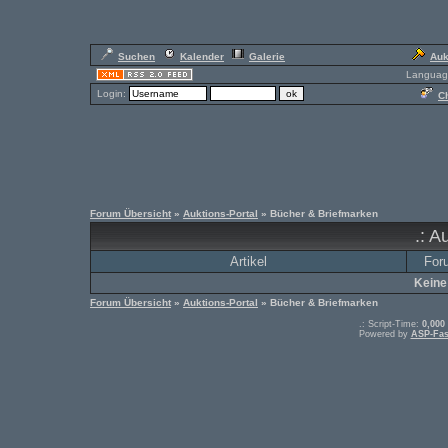
Suchen
Kalender
Galerie
Auk
Languag
Login:
Ch
Forum Übersicht
»
Auktions-Portal
» Bücher & Briefmarken
.: A
Artikel
For
Keine
Forum Übersicht
»
Auktions-Portal
» Bücher & Briefmarken
.: Script-Time:
0,000
Powered by
ASP-Fas