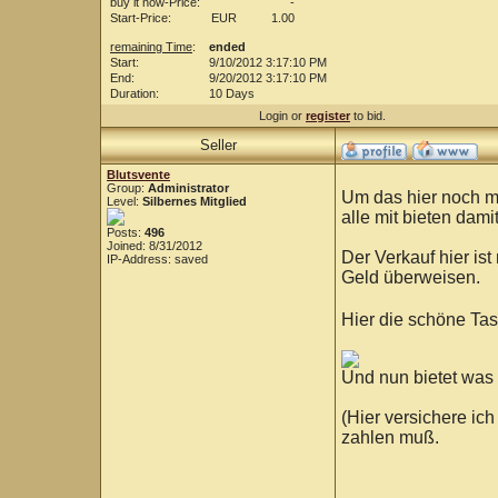
buy it now-Price:
-
Start-Price:
EUR
1.00
remaining Time
:
ended
Start:
9/10/2012 3:17:10 PM
End:
9/20/2012 3:17:10 PM
Duration:
10 Days
Login or
register
to bid.
Seller
Blutsvente
Group:
Administrator
Um das hier noch mal
Level:
Silbernes Mitglied
alle mit bieten dami
Posts:
496
Joined: 8/31/2012
Der Verkauf hier ist
IP-Address: saved
Geld überweisen.
Hier die schöne Tas
Und nun bietet was d
(Hier versichere ic
zahlen muß.