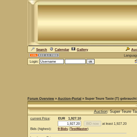
Search
Calendar
Gallery
Auc
Languag
Login:
Forum Overview
»
Auction-Portal
» Super Teure Taste (T) gebrauch
.
Auction
: Super Teure T
current Price
:
EUR
1,927.10
at least 1,927.20
Bids (highest):
9 Bids
(
TestMaster
)