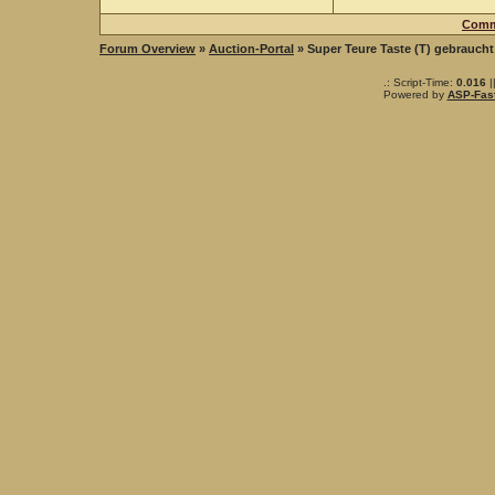
Comm
Forum Overview
»
Auction-Portal
» Super Teure Taste (T) gebrauch
.: Script-Time:
0.016
|
Powered by
ASP-Fas