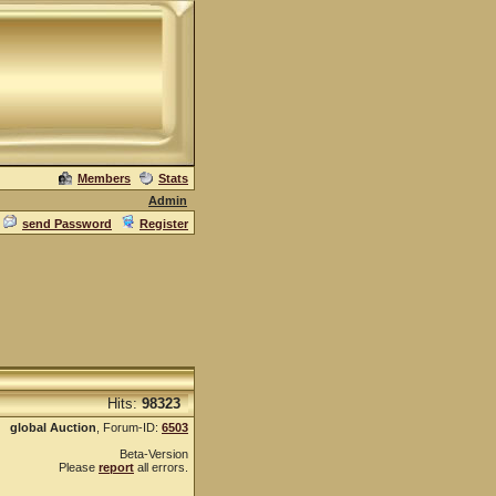
Members
Stats
Admin
send Password
Register
Hits:
98323
global Auction
, Forum-ID:
6503
Beta-Version
Please
report
all errors.