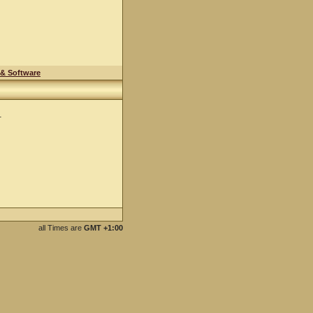
& Software
1
all Times are
GMT +1:00