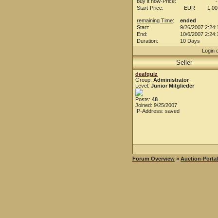
buy it now-Price:
-
Start-Price:
EUR
1.00
remaining Time
:
ended
Start:
9/26/2007 2:24
End:
10/6/2007 2:24
Duration:
10 Days
Login 
Seller
deafquiz
Group:
Administrator
Level:
Junior Mitglieder
Posts:
48
Joined: 9/25/2007
IP-Address: saved
Forum Overview
»
Auction-Portal