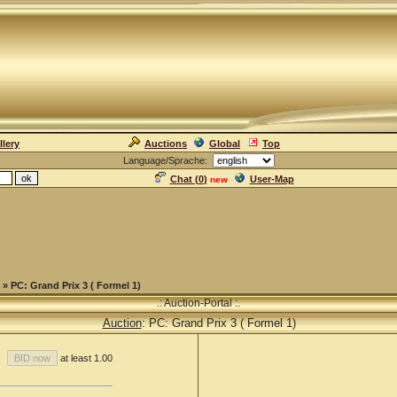
llery
Auctions
Global
Top
Language/Sprache:
Chat (
0
)
User-Map
new
» PC: Grand Prix 3 ( Formel 1)
.: Auction-Portal :.
Auction
: PC: Grand Prix 3 ( Formel 1)
at least 1.00