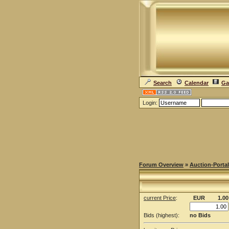
Search
Calendar
Ga
Login:
Forum Overview
»
Auction-Portal
current Price
:
EUR
1.00
Bids (highest):
no Bids