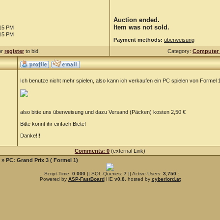
Auction ended.
Item was not sold.
:15 PM
:15 PM
Payment methods:
überweisung
or
register
to bid.
Category:
Computer 
Ich benutze nicht mehr spielen, also kann ich verkaufen ein PC spielen von Formel 
also bitte uns überweisung und dazu Versand (Päcken) kosten 2,50 €
Bitte könnt ihr einfach Biete!
Danke!!!
Comments: 0
(external Link)
» PC: Grand Prix 3 ( Formel 1)
.: Script-Time:
0.000
|| SQL-Queries:
7
|| Active-Users:
3,750
:.
Powered by
ASP-FastBoard
HE
v0.8
, hosted by
cyberlord.at