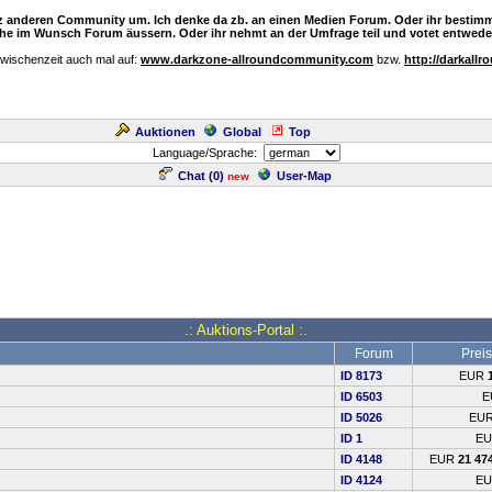
nz anderen Community um. Ich denke da zb. an einen Medien Forum. Oder ihr bestimm
e im Wunsch Forum äussern. Oder ihr nehmt an der Umfrage teil und votet entweder
Zwischenzeit auch mal auf:
www.darkzone-allroundcommunity.com
bzw.
http://darkallr
Auktionen
Global
Top
Language/Sprache:
Chat (
0
)
User-Map
new
.: Auktions-Portal :.
Forum
Preis
ID 8173
EUR
ID 6503
E
ID 5026
EU
ID 1
E
ID 4148
EUR
21 47
ID 4124
E