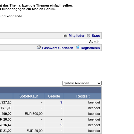
t das Thema, bzw. die Themen einfach selber.
 für oder gegen ein Medien Forum.
ound.xonder.de
Mitglieder
Stats
Admin
Passwort zusenden
Registrieren
Sofort-Kauf
Gebote
Restzeit
1 927,10
-
9
beendet
UR
1,00
-
-
beendet
R
499,00
EUR 500,00
-
beendet
UR
20,00
-
-
beendet
4 836,47
-
5
beendet
UR
21,00
EUR 29,00
-
beendet