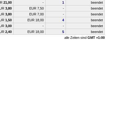
UR
21,00
-
1
beendet
UR
3,80
EUR 7,50
-
beendet
UR
3,80
EUR 7,00
-
beendet
UR
1,50
EUR 18,00
4
beendet
UR
3,00
-
-
beendet
UR
2,40
EUR 18,00
5
beendet
alle Zeiten sind
GMT +1:00