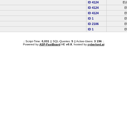
ID 4124
E
ID 4124
E
ID 4124
E
ID 1
E
ID 2106
E
ID 1
E
.: Script-Time:
0,031
|| SQL-Queries:
5
|| Active-Users:
3 196
:.
Powered by
ASP-FastBoard
HE
v0.8
, hosted by
cyberlord.at