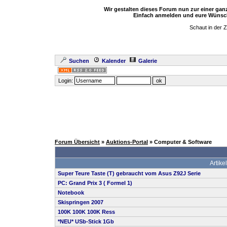
Wir gestalten dieses Forum nun zur einer ga
Einfach anmelden und eure Wünsch
Schaut in der 
Suchen
Kalender
Galerie
Login:
Forum Übersicht
»
Auktions-Portal
» Computer & Software
Artikel
Super Teure Taste (T) gebraucht vom Asus Z92J Serie
PC: Grand Prix 3 ( Formel 1)
Notebook
Skispringen 2007
100K 100K 100K Ress
*NEU* USb-Stick 1Gb