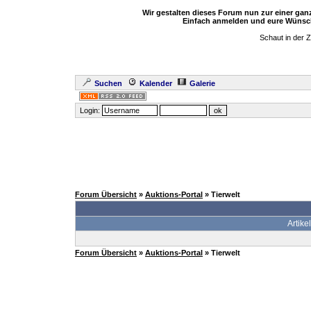
Wir gestalten dieses Forum nun zur einer ga
Einfach anmelden und eure Wünsch
Schaut in der 
Suchen
Kalender
Galerie
Login:
Forum Übersicht
»
Auktions-Portal
» Tierwelt
Artikel
Forum Übersicht
»
Auktions-Portal
» Tierwelt