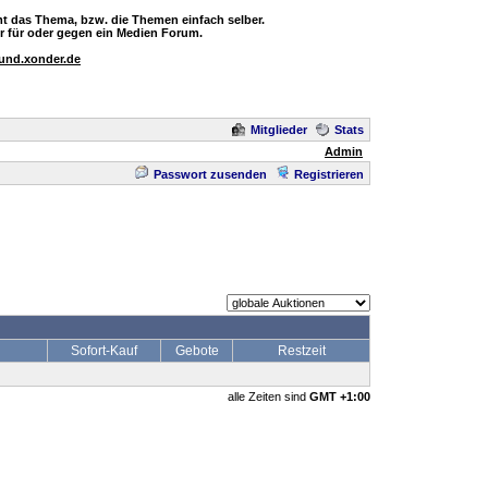
t das Thema, bzw. die Themen einfach selber.
 für oder gegen ein Medien Forum.
ound.xonder.de
Mitglieder
Stats
Admin
Passwort zusenden
Registrieren
Sofort-Kauf
Gebote
Restzeit
alle Zeiten sind
GMT +1:00