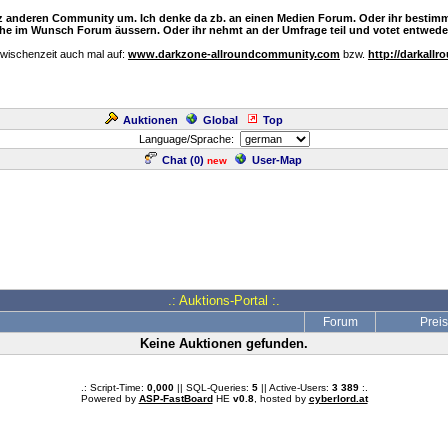
nz anderen Community um. Ich denke da zb. an einen Medien Forum. Oder ihr bestimm
e im Wunsch Forum äussern. Oder ihr nehmt an der Umfrage teil und votet entweder
Zwischenzeit auch mal auf:
www.darkzone-allroundcommunity.com
bzw.
http://darkallr
Auktionen
Global
Top
Language/Sprache:
Chat (
0
)
User-Map
new
.: Auktions-Portal :.
Forum
Preis
Keine Auktionen gefunden.
.: Script-Time:
0,000
|| SQL-Queries:
5
|| Active-Users:
3 389
:.
Powered by
ASP-FastBoard
HE
v0.8
, hosted by
cyberlord.at