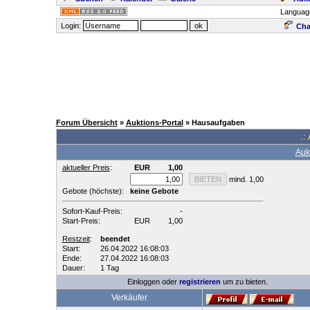
Languag
Login:
Cha
Forum Übersicht
»
Auktions-Portal
» Hausaufgaben
.:
Auk
aktueller Preis
:
EUR
1,00
mind. 1,00
Gebote (höchste):
keine Gebote
Sofort-Kauf-Preis:
-
Start-Preis:
EUR
1,00
Restzeit
:
beendet
Start:
26.04.2022 16:08:03
Ende:
27.04.2022 16:08:03
Dauer:
1 Tag
Einloggen oder
registrieren
um zu bieten.
Verkäufer