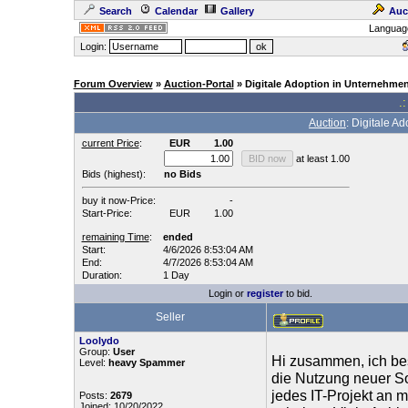
Search
Calendar
Gallery
Auc
Languag
Login:
Forum Overview
»
Auction-Portal
» Digitale Adoption in Unternehmen
.:
Auction
: Digitale A
current Price
:
EUR
1.00
at least 1.00
Bids (highest):
no Bids
buy it now-Price:
-
Start-Price:
EUR
1.00
remaining Time
:
ended
Start:
4/6/2026 8:53:04 AM
End:
4/7/2026 8:53:04 AM
Duration:
1 Day
Login or
register
to bid.
Seller
Loolydo
Group:
User
Hi zusammen, ich be
Level:
heavy Spammer
die Nutzung neuer So
jedes IT-Projekt an
Posts:
2679
Joined: 10/20/2022