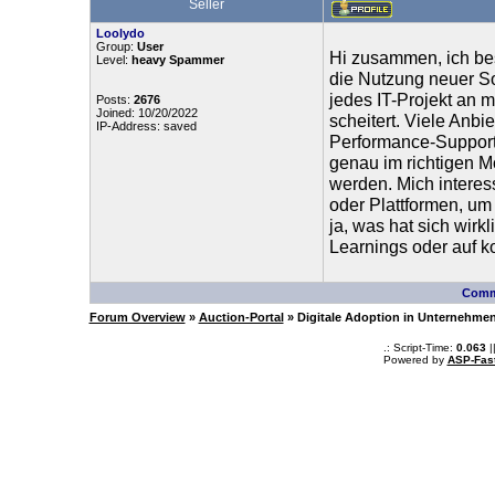
Seller
Loolydo
Group:
User
Hi zusammen, ich be
Level:
heavy Spammer
die Nutzung neuer So
jedes IT-Projekt an
Posts:
2676
Joined: 10/20/2022
scheitert. Viele Anbi
IP-Address: saved
Performance-Support
genau im richtigen 
werden. Mich interess
oder Plattformen, um
ja, was hat sich wirk
Learnings oder auf k
Comm
Forum Overview
»
Auction-Portal
» Digitale Adoption in Unternehmen
.: Script-Time:
0.063
|
Powered by
ASP-Fas