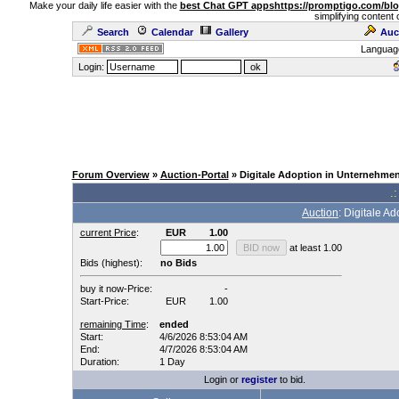
Make your daily life easier with the
best Chat GPT apps
https://promptigo.com/bl
simplifying content 
Search
Calendar
Gallery
Auc
Languag
Login:
Forum Overview
»
Auction-Portal
» Digitale Adoption in Unternehmen
.:
Auction
: Digitale A
current Price
:
EUR
1.00
at least 1.00
Bids (highest):
no Bids
buy it now-Price:
-
Start-Price:
EUR
1.00
remaining Time
:
ended
Start:
4/6/2026 8:53:04 AM
End:
4/7/2026 8:53:04 AM
Duration:
1 Day
Login or
register
to bid.