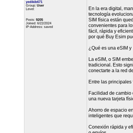
yedikib671
Group:
User
En la era digital, m
Level:
tecnología evoluciona
SIM física están que
Posts:
9205
Joined: 6/22/2024
convenientes para lo
IP-Address: saved
fácil, rápida y eficie
por qué Buy Esim pued
¿Qué es una eSIM y 
La eSIM, o SIM embebi
tradicional. Esto sign
conectarte a la red d
Entre las principale
Facilidad de cambio
una nueva tarjeta físi
Ahorro de espacio en e
inteligentes que req
Conexión rápida y efi
o envíos.