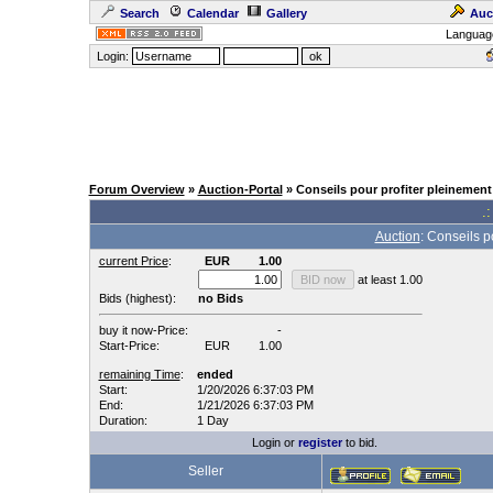
Search
Calendar
Gallery
Auc
Languag
Login:
Forum Overview
»
Auction-Portal
» Conseils pour profiter pleinemen
.:
Auction
: Conseils p
current Price
:
EUR
1.00
at least 1.00
Bids (highest):
no Bids
buy it now-Price:
-
Start-Price:
EUR
1.00
remaining Time
:
ended
Start:
1/20/2026 6:37:03 PM
End:
1/21/2026 6:37:03 PM
Duration:
1 Day
Login or
register
to bid.
Seller