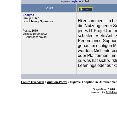
Login or
register
to bid.
Seller
Loolydo
Group:
User
Hi zusammen, ich be
Level:
heavy Spammer
die Nutzung neuer So
jedes IT-Projekt an
Posts:
2679
Joined: 10/20/2022
scheitert. Viele Anbi
IP-Address: saved
Performance-Support
genau im richtigen 
werden. Mich interess
oder Plattformen, um
ja, was hat sich wirk
Learnings oder auf k
Forum Overview
»
Auction-Portal
» Digitale Adoption in Unternehmen
.: Script-Time:
0.078
|
Powered by
ASP-Fas