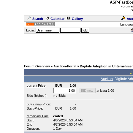
ASP-FastBoa
Forum
a
Search
Calendar
Gallery
Auc
Languag
Login:
Forum Overview
»
Auction-Portal
» Digitale Adoption in Unternehmen
.:
Auction
: Digitale A
current Price
:
EUR
1.00
at least 1.00
Bids (highest):
no Bids
buy it now-Price:
-
Start-Price:
EUR
1.00
remaining Time
:
ended
Start:
4/6/2026 8:53:04 AM
End:
4/7/2026 8:53:04 AM
Duration:
1 Day