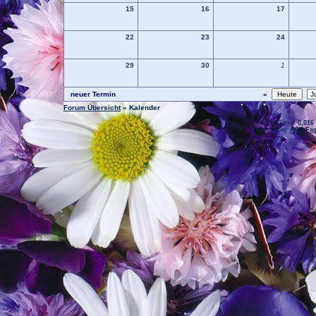
15
16
17
22
23
24
29
30
1
neuer Termin
«
Forum Übersicht
» Kalender
.: Script-Time:
0,016
Powered by
ASP-Fas