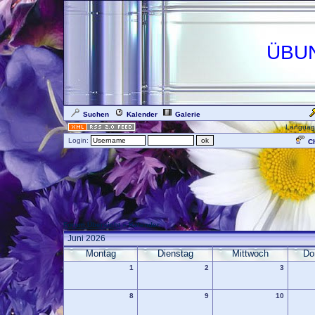
ÜBU
Suchen
Kalender
Galerie
Languag
Login:
Ch
Forum Übersicht
» Kalender
Juni 2026
Montag
Dienstag
Mittwoch
Do
1
2
3
8
9
10