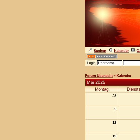
Suchen
Kalender
Ga
Login:
Forum Übersicht
» Kalender
Mai 2025
Montag
Dienst
28
5
12
19