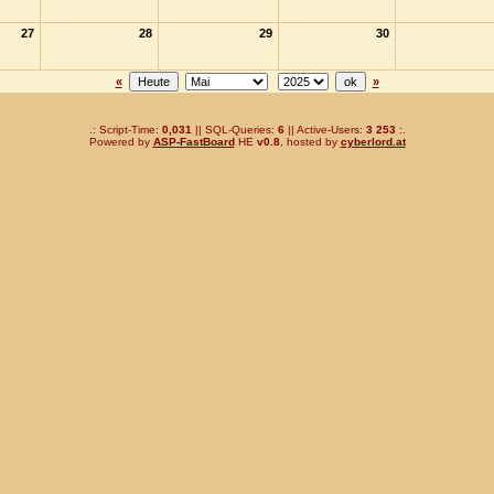
27
28
29
30
«
»
.: Script-Time:
0,031
|| SQL-Queries:
6
|| Active-Users:
3 253
:.
Powered by
ASP-FastBoard
HE
v0.8
, hosted by
cyberlord.at