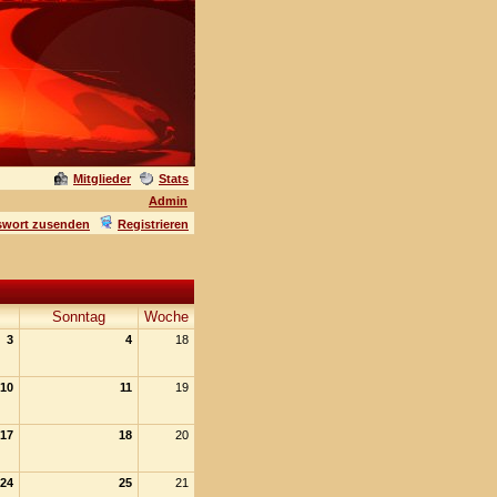
Mitglieder
Stats
Admin
swort zusenden
Registrieren
Sonntag
Woche
3
4
18
10
11
19
17
18
20
24
25
21