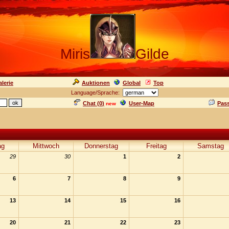
Miris
Gilde
lerie
Auktionen
Global
Top
Language/Sprache:
Chat (
0
)
User-Map
Pas
new
ag
Mittwoch
Donnerstag
Freitag
Samstag
29
30
1
2
6
7
8
9
13
14
15
16
20
21
22
23