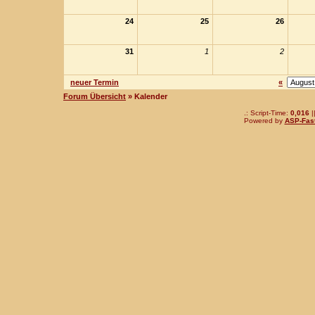
24
25
26
31
1
2
neuer Termin
«
Forum Übersicht
» Kalender
.: Script-Time:
0,016
|
Powered by
ASP-Fas