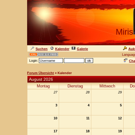
Miris
Suchen
Kalender
Galerie
Auk
Languag
Login:
Cha
Forum Übersicht
» Kalender
August 2026
Montag
Dienstag
Mittwoch
Do
27
28
29
3
4
5
10
11
12
17
18
19