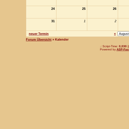
24
25
26
31
1
2
neuer Termin
«
Forum Übersicht
» Kalender
.: Script-Time:
0,030
|
Powered by
ASP-Fas