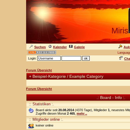
Miris
Suchen
Kalender
Galerie
Auk
Languag
Login:
Cha
Forum Übersicht
+
Beispiel-Kategorie / Example Category
Forum Übersicht
.: Board - Info :.
:: Statistiken :.
Board aktiv seit
20.08.2014
(4370 Tage), Mitglieder
1
, neuestes Mit
Zugriffe diesen Monat
2 465
,
mehr ..
:: Mitglieder online :.
keiner online