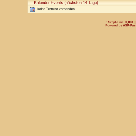
:: Kalender-Events (nächsten 14 Tage) :.
keine Termine vorhanden
.: Script-Time:
0,031
|
Powered by
ASP-Fas