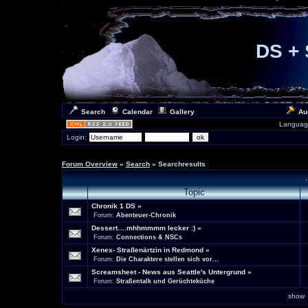
DS + 
Search
Calendar
Gallery
Au
Languag
Login:
Forum Overview
»
Search
» Searchresults
Topic
Chronik 1 DS
»
Forum:
Abenteuer-Chronik
Dessert….mhhmmmm lecker :)
»
Forum:
Connections & NSCs
Xenex- Straßenärtzin in Redmond
»
Forum:
Die Charaktere stellen sich vor...
Screamsheet - News aus Seattle's Untergrund
»
Forum:
Straßentalk und Gerüchteküche
sho