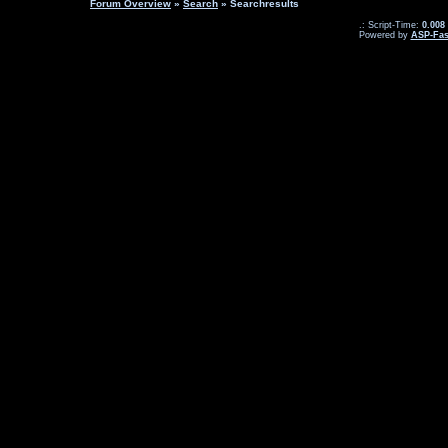
Forum Overview
»
Search
» Searchresults
.: Script-Time:
0.008
Powered by
ASP-Fas