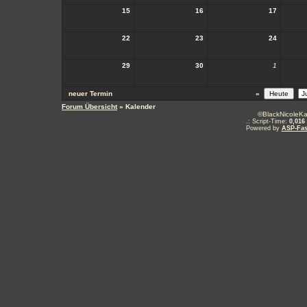
15
16
17
22
23
24
29
30
1
neuer Termin
«
Forum Übersicht
» Kalender
©BlackNicoleKa
.: Script-Time:
0,016
Powered by
ASP-Fas