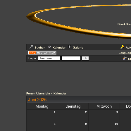
BlackBian
Suchen
Kalender
Galerie
Auk
Languag
Login:
Ch
Forum Übersicht
» Kalender
Juni 2026
Montag
Dienstag
Mittwoch
Do
1
2
3
8
9
10