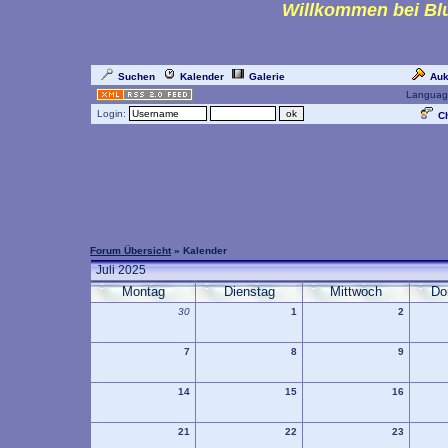
Willkommen bei Blu
Suchen
Kalender
Galerie
Auk
Languag
Login:
Ch
Forum Übersicht
» Kalender
Juli 2025
Montag
Dienstag
Mittwoch
Do
30
1
2
7
8
9
14
15
16
21
22
23