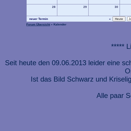
28
29
30
neuer Termin
«
Forum Übersicht
» Kalender
***** 
Seit heute den 09.06.2013 leider eine s
On
Ist das Bild Schwarz und Kriseli
Alle paar S