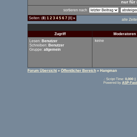
nur für 
sortieren nach
Seiten: (
8
)
1
2
3
4
5
6
7
[8]
»
alle Zeit
Zugriff
Moderatoren
keine
Lesen:
Benutzer
Schreiben:
Benutzer
Gruppe:
allgemein
Forum Übersicht
»
Öffentlicher Bereich
» Hangman
.: Script-Time:
0,000
||
Powered by
ASP-Fas