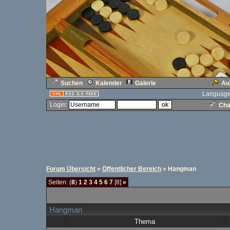
Suchen
Kalender
Galerie
Au
Language
Login:
Cha
Forum Übersicht
»
Öffentlicher Bereich
» Hangman
Seiten: (
8
)
1
2
3
4
5
6
7
[8]
»
Hangman
Thema