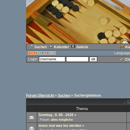
Suchen
Kalender
Galerie
Au
Language
Login:
Cha
Forum Übersicht
»
Suchen
» Suchergebnisse
.: 
Thema
Sonntag , 9. 08 . 2026
»
Forum:
alles mögliche
muss mal was los werden
»