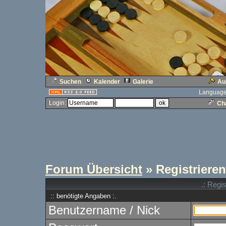
Suchen
Kalender
Galerie
Au
Language
Login:
Cha
Forum Übersicht
» Registrieren
.: Regi
:: benötigte Angaben :.
Benutzername / Nick