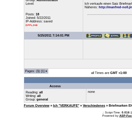
Group:
Administrator
Level:
Ich verkaufe einen Satz Briefma
Näheres:
http://manfred-noll.
Posts:
18
Joined: 5/22/2011
IP-Address: saved
5/25/2011 7:14:01 PM
Pages: (
1
) [1]
»
all Times are
GMT +1:00
Access
none
Reading:
all
Writing:
all
Group:
general
Forum Overview
»
Ich "VERKAUFE"
»
Verschiedenes
» Briefmarken El
.: Script-Time:
0.016
|
Powered by
ASP-Fas