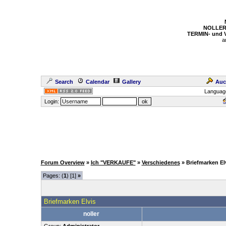
NOLLER
TERMIN- und
a
Search
Calendar
Gallery
Auc
Languag
Login:
Forum Overview
»
Ich "VERKAUFE"
»
Verschiedenes
» Briefmarken El
Pages: (
1
) [1]
»
Briefmarken Elvis
noller