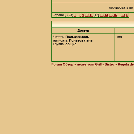
сортировать п
Страниц: (
23
)
1
..
8
9
10
11
[12]
13
14
15
16
...
23
»
Доступ
нет
Читать:
Пользователь
написать:
Пользователь
Группа:
общие
Forum Обзор
»
neues vom Grill - Bistro
» Regeln d