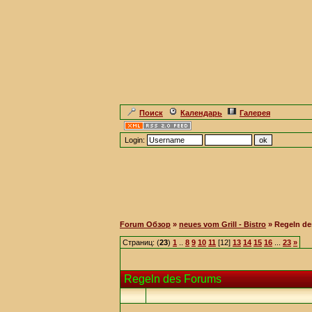
Поиск
Календарь
Галерея
Login:
Forum Обзор
»
neues vom Grill - Bistro
» Regeln d
Страниц: (
23
)
1
..
8
9
10
11
[12]
13
14
15
16
...
23
»
Regeln des Forums