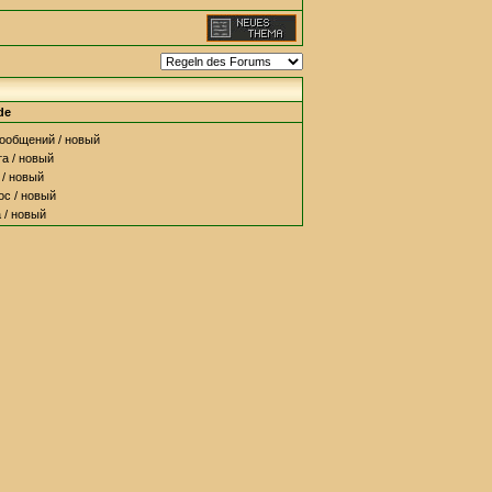
de
ообщений / новый
а / новый
/ новый
с / новый
/ новый