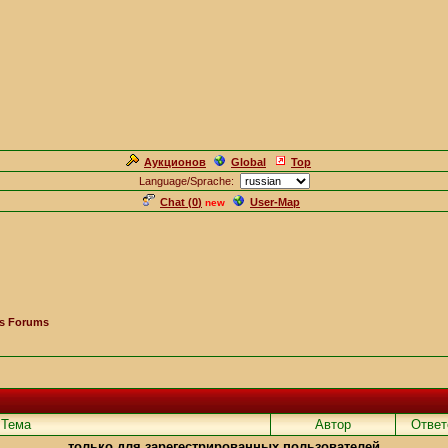
Аукционов
Global
Top
Language/Sprache:
Chat (
0
)
User-Map
new
es Forums
Teмa
Aвтор
Ответ
только для зарегестрированных пользователей