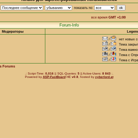
о
показать по
все время
GMT +1:00
Forum-Info
Mодераторы
Legen
/
нет новых с
/
Тема закрыт
/
Tема важно 
/
Tема с Опро
/
Tема с Игра 
es Forums
.: Script-Time:
0,016
|| SQL-Queries:
5
|| Active-Users:
8 843
:.
Powered by
ASP-FastBoard
HE
v0.8
, hosted by
cyberlord.at