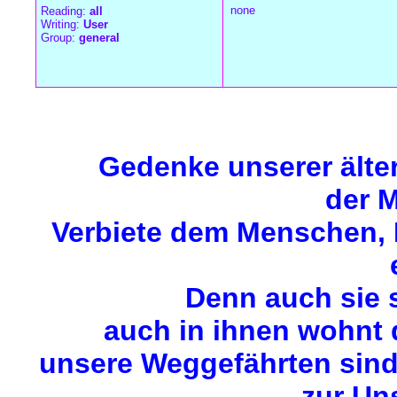
none
Reading:
all
Writing:
User
Group:
general
Forum Overview
»
Meerjungfrauenspiele
» Meerjungfrauen - Han
Gedenke unserer älte
der M
Verbiete dem Menschen, M
Denn auch sie 
auch in ihnen wohnt
unsere Weggefährten sin
zur Uns