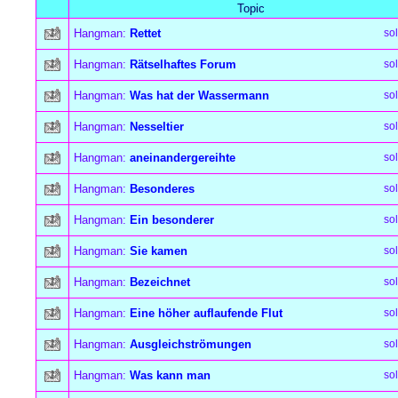
Topic
Hangman:
Rettet
so
Hangman:
Rätselhaftes Forum
so
Hangman:
Was hat der Wassermann
so
Hangman:
Nesseltier
so
Hangman:
aneinandergereihte
so
Hangman:
Besonderes
so
Hangman:
Ein besonderer
so
Hangman:
Sie kamen
so
Hangman:
Bezeichnet
so
Hangman:
Eine höher auflaufende Flut
so
Hangman:
Ausgleichströmungen
so
Hangman:
Was kann man
so