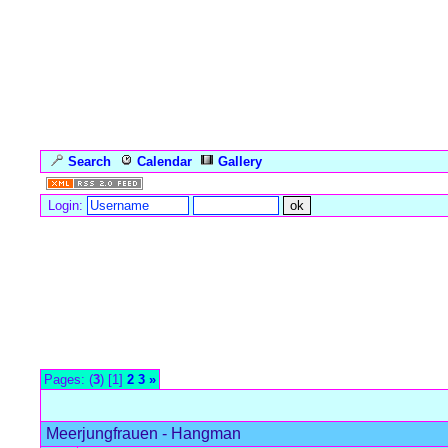
Search
Calendar
Gallery
Language
Login:
Forum Overview
»
Meerjungfrauenspiele
» Meerjungfrauen - Han
Pages: (
3
) [1]
2
3
»
Meerjungfrauen - Hangman