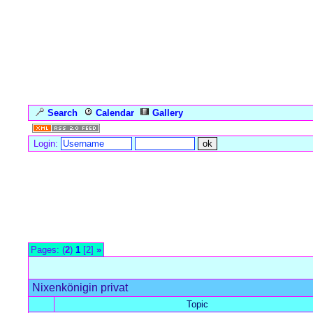
Search
Calendar
Gallery
Language
Login:
Forum Overview
»
Meeresboden
»
Reinigungsseepferdchen
» Nix
Pages: (
2
)
1
[2]
»
Nixenkönigin privat
Topic