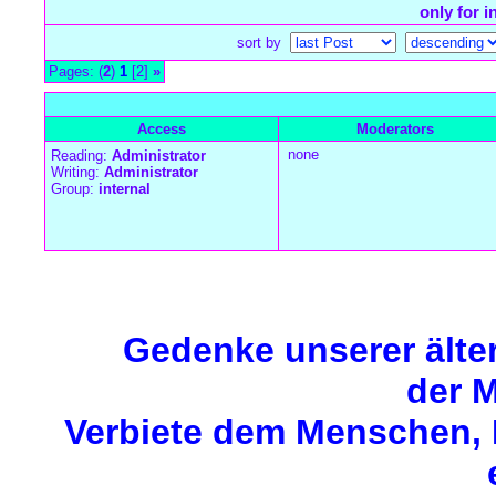
only for 
sort by
Pages: (
2
)
1
[2]
»
all Times are
GMT +1:00
Access
Moderators
none
Reading:
Administrator
Writing:
Administrator
Group:
internal
Forum Overview
»
Meeresboden
»
Reinigungsseepferdchen
» Nix
Gedenke unserer älte
der M
Verbiete dem Menschen, M