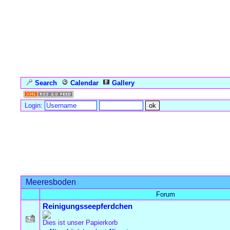
Search
Calendar
Gallery
Language
Login:
Forum Overview
» Meeresboden
Meeresboden
Forum
Reinigungsseepferdchen
Dies ist unser Papierkorb