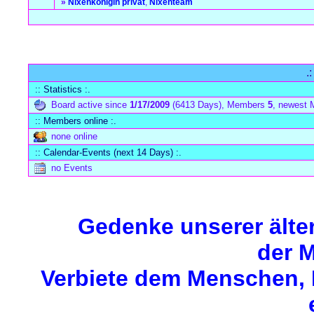
»
Nixenkönigin privat
,
Nixenteam
Forum Overview
» Meeresboden
.
:: Statistics :.
Board active since
1/17/2009
(6413 Days), Members
5
, newest
:: Members online :.
none online
:: Calendar-Events (next 14 Days) :.
no Events
Gedenke unserer älte
der M
Verbiete dem Menschen, M