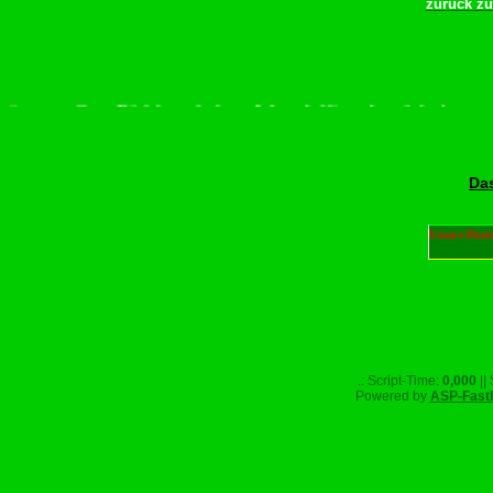
zurück z
tte scrollen–Rädchen drehen–Wurschdfingr bewächn!
Das
Unser Part
.: Script-Time:
0,000
||
Powered by
ASP-Fast