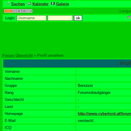
Suchen
Kalender
Galerie
Langu
Login:
Forum Übersicht
» Profil ansehen
.: Pro
Vorname
Nachname
Gruppe
Benutzer
Rang
Forumsdraufgänger
Geschlecht
-
Land
-
Homepage
http://www.cyberlord.at/foru
E-Mail
versteckt
ICQ