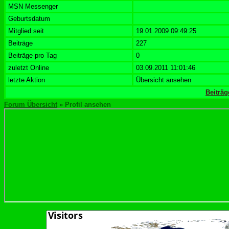
MSN Messenger
Geburtsdatum
Mitglied seit
19.01.2009 09:49:25
Beiträge
227
Beiträge pro Tag
0
zuletzt Online
03.09.2011 11:01:46
letzte Aktion
Übersicht ansehen
Beiträ
Forum Übersicht
» Profil ansehen