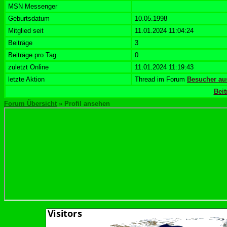
MSN Messenger
Geburtsdatum
10.05.1998
Mitglied seit
11.01.2024 11:04:24
Beiträge
3
Beiträge pro Tag
0
zuletzt Online
11.01.2024 11:19:43
letzte Aktion
Thread im Forum
Besucher au
Beit
Forum Übersicht
» Profil ansehen