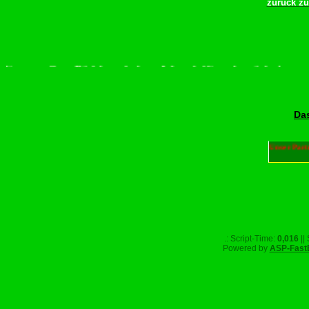
zurück z
tte scrollen–Rädchen drehen–Wurschdfingr bewächn!
Das
Unser Part
.: Script-Time:
0,016
||
Powered by
ASP-Fast