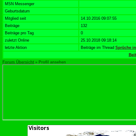
MSN Messenger
Geburtsdatum
Mitglied seit
14.10.2016 09:07:55
Beiträge
132
Beiträge pro Tag
0
zuletzt Online
25.10.2018 09:18:14
letzte Aktion
Beiträge im Thread
Sprüche in
Bei
Forum Übersicht
» Profil ansehen