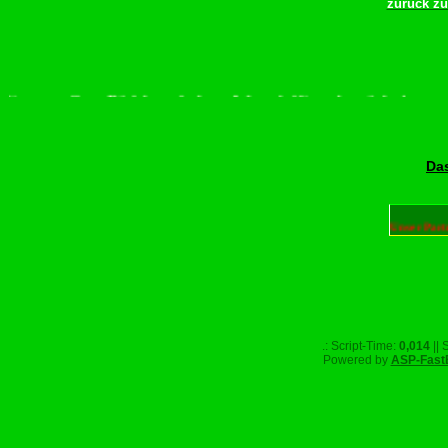
zurück z
tte scrollen–Rädchen drehen–Wurschdfingr bewächn!
Das
Unser Part
.: Script-Time:
0,014
|| 
Powered by
ASP-Fast