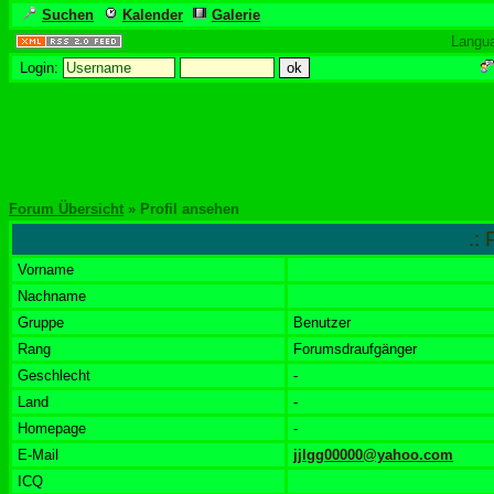
Suchen
Kalender
Galerie
Langu
Login:
Forum Übersicht
» Profil ansehen
.: 
Vorname
Nachname
Gruppe
Benutzer
Rang
Forumsdraufgänger
Geschlecht
-
Land
-
Homepage
-
E-Mail
jjlgg00000@yahoo.com
ICQ