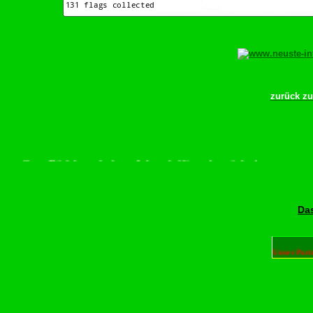
zurück z
crollen–Rädchen drehen–Wurschdfingr bewächn!
Das
Unser Part