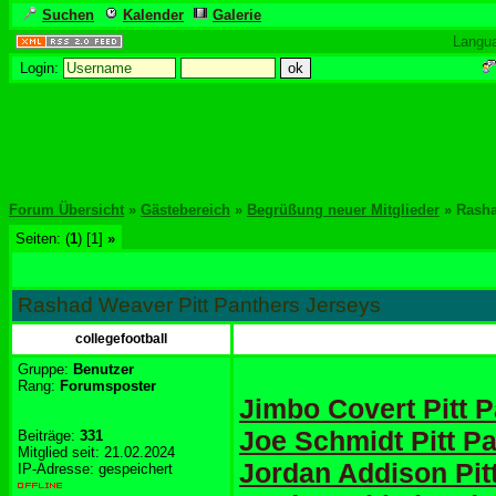
Suchen
Kalender
Galerie
Langu
Login:
Forum Übersicht
»
Gästebereich
»
Begrüßung neuer Mitglieder
» Rasha
Seiten: (
1
) [1]
»
Rashad Weaver Pitt Panthers Jerseys
collegefootball
Gruppe:
Benutzer
Rang:
Forumsposter
Jimbo Covert Pitt 
Joe Schmidt Pitt P
Beiträge:
331
Mitglied seit: 21.02.2024
Jordan Addison Pit
IP-Adresse: gespeichert