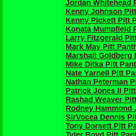
Jordan Whitehead P
Kenny Johnson Pitt
Kenny Pickett Pitt 
Konata Mumpfield P
Larry Fitzgerald Pi
Mark May Pitt Pant
Marshall Goldberg 
Mike Ditka Pitt Pan
Nate Yarnell Pitt P
Nathan Peterman Pi
Patrick Jones II Pi
Rashad Weaver Pitt
Rodney Hammond Jr
SirVocea Dennis Pi
Tony Dorsett Pitt P
Tyler Boyd Pitt Pan