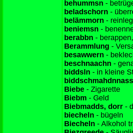
behummsn
- betrüg
beladschorn
- über
belämmorn
- reinle
beniemsn
- benenn
berabbn
- berappen
Berammlung
- Vers
besawwern
- beklec
beschnaachn
- gen
biddsln
- in kleine 
biddschmahdnnas
Biebe
- Zigarette
Biebm
- Geld
Biebmadds, dorr
- 
biecheln
- bügeln
Biecheln
- Alkohol t
Biezgreede
- Säugli