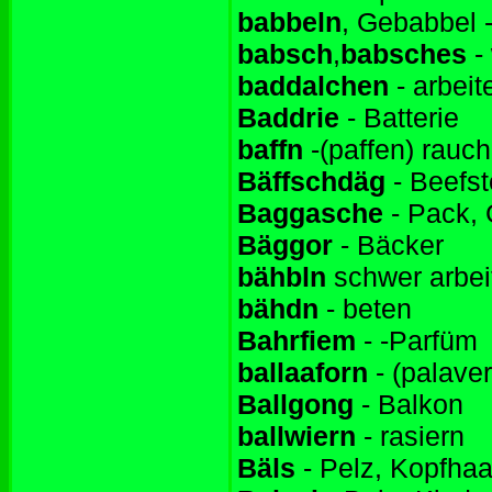
babbeln
, Gebabbel -
babsch
,
babsches
-
baddalchen
- arbeit
Baddrie
- Batterie
baffn
-(paffen) rauc
Bäffschdäg
- Beefs
Baggasche
- Pack, 
Bäggor
- Bäcker
bähbln
schwer arbei
bähdn
- beten
Bahrfiem
- -Parfüm
ballaaforn
- (palav
Ballgong
- Balkon
ballwiern
- rasiern
Bäls
- Pelz, Kopfhaa