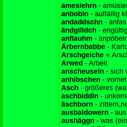
amesiehrn
- amüsie
anbobln
- auffällig k
andaddschn
- anfa
ändgilldch
- engülti
anflauhm
- anpöbeln
Ärbernbabbe
- Karto
Arschgeiche
= Arsc
Arwed
- Arbeit
anscheuseln
- sich 
anhibschen
- vorne
Asch
- größeres (wa
aschbiddln
- unkorr
äschborn
- zittern,n
ausbaldowern
- au
aushäggn
- was (ei