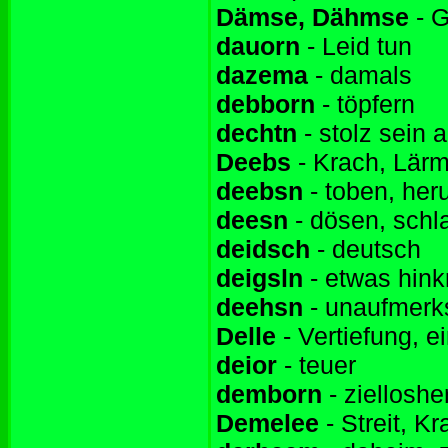
Dämse, Dähmse
- G
dauorn
- Leid tun
dazema
- damals
debborn
- töpfern
dechtn
- stolz sein a
Deebs
- Krach, Lär
deebsn
- toben, her
deesn
- dösen, schl
deidsch
- deutsch
deigsln
- etwas hink
deehsn
- unaufmerk
Delle
- Vertiefung, e
deior
- teuer
demborn
- ziellosh
Demelee
- Streit, Kr