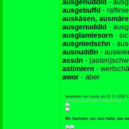
ausgenuddld
- ausg
ausgebuffd
- raffinie
auskäsen, ausmär
ausgenuddld
- ausg
ausglamiesorn
- si
ausgniedschn
- aus
ausnuddln
- ausleie
assdn
- (asten)schw
astimiern
- wertsch
awor
- aber
bearbeitet von randy am 07.12.2008 1
Mir Sachsen, mir sinn helle, das w