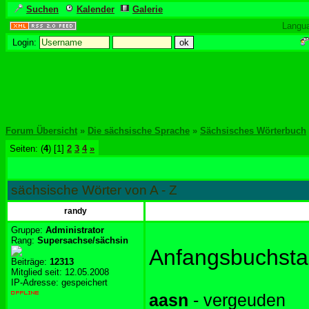
Suchen
Kalender
Galerie
Langu
Login:
Forum Übersicht
»
Die sächsische Sprache
»
Sächsisches Wörterbuch
Seiten: (
4
) [1]
2
3
4
»
sächsische Wörter von A - Z
randy
Gruppe:
Administrator
Rang:
Supersachse/sächsin
Anfangsbuchsta
Beiträge:
12313
Mitglied seit: 12.05.2008
IP-Adresse: gespeichert
aasn
- vergeuden