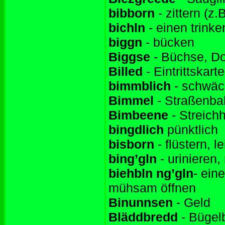
bibborn
- zittern (z.
bichln
- einen trink
biggn
- bücken
Biggse
- Büchse, D
Billed
- Eintrittskart
bimmblich
- schwäch
Bimmel
- Straßenba
Bimbeene
- Streich
bingdlich
pünktlich
bisborn
- flüstern, l
bing’gln
- urinieren
biehbln ng’gln
- eine
mühsam öffnen
Binunnsen
- Geld
Bläddbredd
- Bügelb