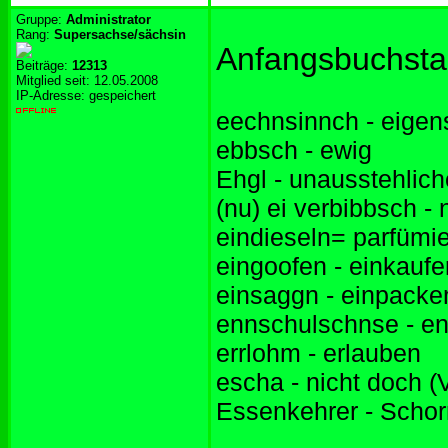
Gruppe:
Administrator
Rang:
Supersachse/sächsin
Anfangsbuchsta
Beiträge:
12313
Mitglied seit: 12.05.2008
IP-Adresse: gespeichert
eechnsinnch - eigen
ebbsch - ewig
Ehgl - unausstehlic
(nu) ei verbibbsch -
eindieseln= parfümi
eingoofen - einkaufe
einsaggn - einpacke
ennschulschnse - en
errlohm - erlauben
escha - nicht doch (
Essenkehrer - Schor