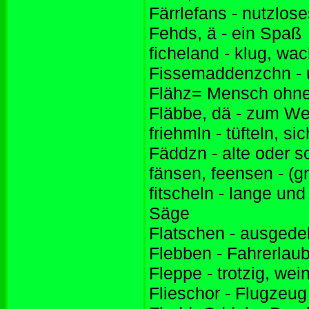
Färrlefans - nutzlos
Fehds, ä - ein Spaß
ficheland - klug, w
Fissemaddenzchn - u
Flähz= Mensch ohne
Fläbbe, dä - zum W
friehmln - tüfteln, 
Fäddzn - alte oder 
fänsen, feensen - (g
fitscheln - lange un
Säge
Flatschen - ausgedeh
Flebben - Fahrerlau
Fleppe - trotzig, we
Flieschor - Flugzeug