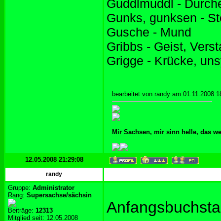
Guddlmuddl - Durch
Gunks, gunksen - St
Gusche - Mund
Gribbs - Geist, Vers
Grigge - Krücke, un
bearbeitet von randy am 01.11.2008 1
Mir Sachsen, mir sinn helle, das w
12.05.2008 21:29:08
randy
Gruppe:
Administrator
Rang:
Supersachse/sächsin
Anfangsbuchst
Beiträge:
12313
Mitglied seit: 12.05.2008