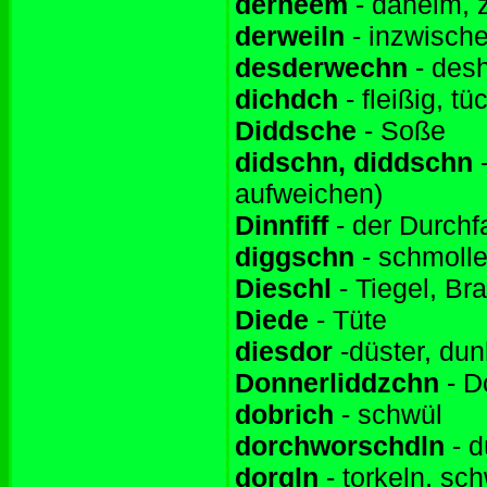
derheem
- daheim, 
derweiln
- inzwisch
desderwechn
- des
dichdch
- fleißig, tü
Diddsche
- Soße
didschn, diddschn
-
aufweichen)
Dinnfiff
- der Durchfa
diggschn
- schmolle
Dieschl
- Tiegel, Br
Diede
- Tüte
diesdor
-düster, dun
Donnerliddzchn
- D
dobrich
- schwül
dorchworschdln
- d
dorgln
- torkeln, s