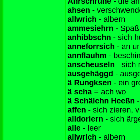
Ahrschruhe
- die a
ahsen
- verschwende
allwrich
- albern
ammesiehrn
- Spaß
anhibbschn
- sich 
anneforrsich
- an un
annflauhm
- beschi
anscheuseln
- sich 
ausgehäggd
- ausge
ä Rungksen
- ein g
ä scha
= ach wo
ä Schälchn Heeßn
-
affen
- sich zieren, 
alldoriern
- sich ärg
alle
- leer
allwrich
- albern