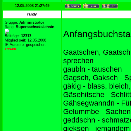
12.05.2008 21:27:49
randy
Gruppe:
Administrator
Rang:
Supersachse/sächsin
Anfangsbuchst
Beiträge:
12313
Mitglied seit: 12.05.2008
IP-Adresse: gespeichert
Gaatschen, Gaatschn
sprechen
gaubln - tauschen
Gagsch, Gaksch - Sp
gäkig - blass, bleic
Gäsehitsche - Schlit
Gähsegwanndn - Fü
Gelummbe - Sachen
geddschn - schmatz
gieksen - jemandem