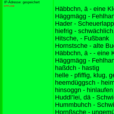
IP-Adresse: gespeichert
Häbbchn, ä - eine Kl
Häggmägg - Fehlhan
Hader - Scheuerlap
hiefrig - schwächlich
Hitsche, - Fußbank
Hornstsche - alte B
Häbbchn, ä - - eine K
Häggmägg - Fehlhan
haßdch - hastig
helle - pfiffig, klug, 
heemdüggsch - heim
hinsoggn - hinlaufen
Huddl’lei, dä - Schwi
Hummbuhch - Schwi
Hornßsche - ungemü