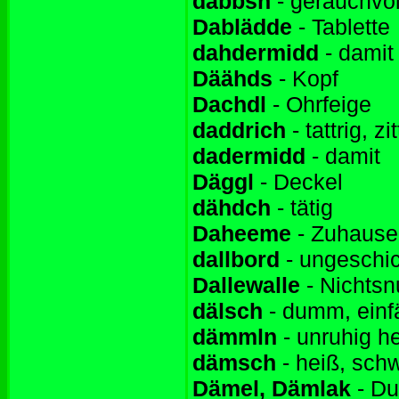
dabbsn
- geräuchvol
Dablädde
- Tablette
dahdermidd
- damit
Däähds
- Kopf
Dachdl
- Ohrfeige
daddrich
- tattrig, zi
dadermidd
- damit
Däggl
- Deckel
dähdch
- tätig
Daheeme
- Zuhause
dallbord
- ungeschic
Dallewalle
- Nichtsn
dälsch
- dumm, einfä
dämmln
- unruhig h
dämsch
- heiß, sch
Dämel, Dämlak
- Du