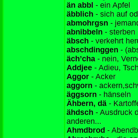
än abbl
- ein Apfel
äbblich
- sich auf o
abmohrgsn
- jeman
abnibbeln
- sterben
äbsch
- verkehrt he
abschdinggen
- (ab
äch’cha
- nein, Ver
Addjee
- Adieu, Tsc
Aggor
- Acker
aggorn
- ackern,sch
äggsorn
- hänseln
Ähbern, dä
- Kartoff
ähdsch
- Ausdruck 
anderen...
Ahmdbrod
- Abendb