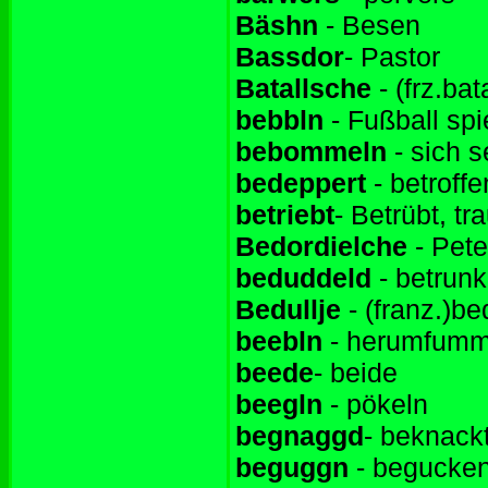
Bäshn
- Besen
Bassdor
- Pastor
Batallsche
- (frz.ba
bebbln
- Fußball spi
bebommeln
- sich s
bedeppert
- betroffe
betriebt
- Betrübt, tra
Bedordielche
- Pete
beduddeld
- betrun
Bedullje
- (franz.)be
beebln
- herumfumm
beede
- beide
beegln
- pökeln
begnaggd
- beknack
beguggn
- begucke