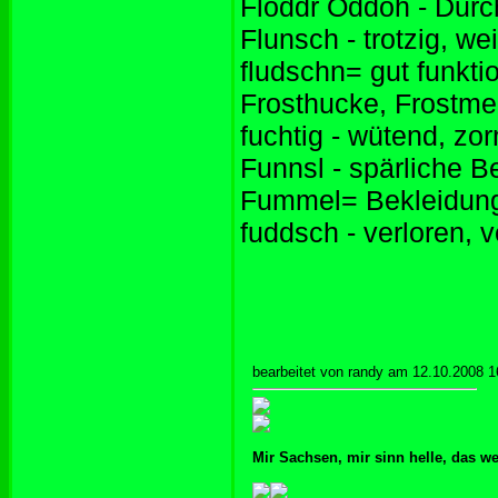
Floddr Oddoh - Durch
Flunsch - trotzig, w
fludschn= gut funkti
Frosthucke, Frostmem
fuchtig - wütend, zor
Funnsl - spärliche 
Fummel= Bekleidun
fuddsch - verloren, 
bearbeitet von randy am 12.10.2008 1
Mir Sachsen, mir sinn helle, das w