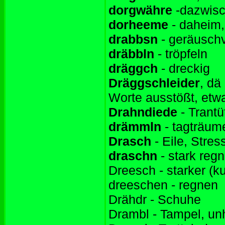
dorgwähre
-dazwis
dorheeme
- daheim,
drabbsn
- geräuschv
dräbbln
- tröpfeln
dräggch
- dreckig
Dräggschleider
, dä
Worte ausstößt, etw
Drahndiede
- Trant
drämmln
- tagträum
Drasch
- Eile, Stres
draschn
- stark reg
Dreesch - starker (k
dreeschen - regnen
Drähdr - Schuhe
Drambl - Tampel, un