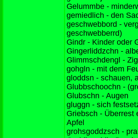
Gelummbe - minderw
gemiedlich - den Sa
geschwebbord - verg
geschwebberrd)
Gindr - Kinder oder 
Gingerliddzchn - al
Glimmschdengl - Zig
gohgln - mit dem Feu
gloddsn - schauen,
Glubbschoochn - (g
Glubschn - Augen
gluggn - sich festse
Griebsch - Überrest
Apfel
grohsgoddzsch - pra