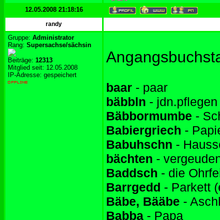
12.05.2008 21:18:16
randy
Gruppe:
Administrator
Rang:
Supersachse/sächsin
Angangsbuchst
Beiträge:
12313
Mitglied seit: 12.05.2008
IP-Adresse: gespeichert
baar
- paar
bäbbln
- jdn.pflegen
Bäbbormumbe
- Sc
Babiergriech
- Papi
Babuhschn
- Hauss
bächten
- vergeude
Baddsch
- die Ohrfe
Barrgedd
- Parkett 
Bäbe, Bääbe
- Asch
Babba
- Papa