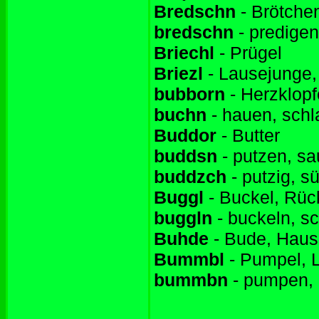
Bredschn
- Brötche
bredschn
- predigen
Briechl
- Prügel
Briezl
- Lausejunge
bubborn
- Herzklop
buchn
- hauen, sch
Buddor
- Butter
buddsn
- putzen, s
buddzch
- putzig, s
Buggl
- Buckel, Rüc
buggln
- buckeln, s
Buhde
- Bude, Haus
Bummbl
- Pumpel, 
bummbn
- pumpen, 