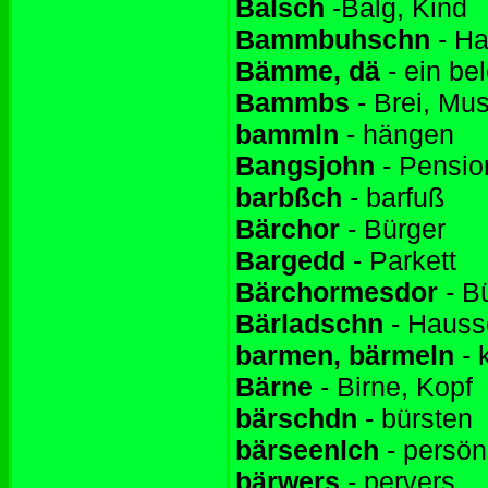
Balsch
-Balg, Kind
Bammbuhschn
- H
Bämme, dä
- ein be
Bammbs
- Brei, Mu
bammln
- hängen
Bangsjohn
- Pensio
barbßch
- barfuß
Bärchor
- Bürger
Bargedd
- Parkett
Bärchormesdor
- B
Bärladschn
- Hauss
barmen, bärmeln
- 
Bärne
- Birne, Kopf
bärschdn
- bürsten
bärseenlch
- persön
bärwers
- pervers