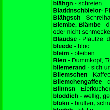
blähgn
- schreien
Bladdnschbielor
- P
Blähgsch
- Schreiha
Blembe, Blämbe
- d
oder nicht schmecke
Blaudse
- Plautze, 
bleede
- blöd
bleim
- bleiben
Bleo
- Dummkopf, To
bliemerand
- sich u
Bliemschen
- Kaffee
Bliemchengaffee
- 
Blinnsn
- Eierkuche
bloddich
- wellig, ge
blökn
- brüllen, schr