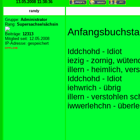
13.05.2008 11:38:36
randy
Gruppe:
Administrator
Rang:
Supersachse/sächsin
Anfangsbuchsta
Beiträge:
12313
Mitglied seit: 12.05.2008
IP-Adresse: gespeichert
Iddchohd - Idiot
iezig - zornig, wüten
illern - heimlich, ve
Iddchohd - Idiot
iehwrich - übrig
illern - verstohlen 
iwwerlehchn - überl