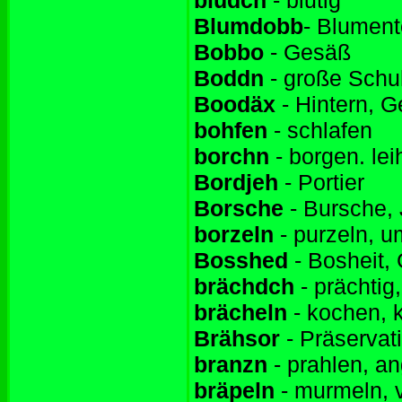
bludch
- blutig
Blumdobb
- Blument
Bobbo
- Gesäß
Boddn
- große Schuh
Boodäx
- Hintern, 
bohfen
- schlafen
borchn
- borgen. lei
Bordjeh
- Portier
Borsche
- Bursche,
borzeln
- purzeln, u
Bosshed
- Bosheit,
brächdch
- prächtig,
brächeln
- kochen, 
Brähsor
- Präservat
branzn
- prahlen, a
bräpeln
- murmeln, v