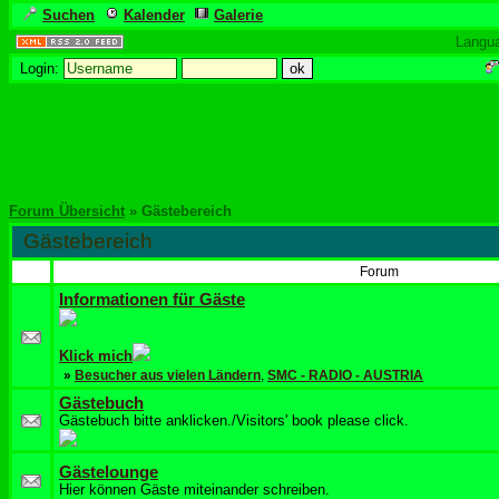
Suchen
Kalender
Galerie
Langu
Login:
Forum Übersicht
» Gästebereich
Gästebereich
Forum
Informationen für Gäste
Klick mich
»
Besucher aus vielen Ländern
,
SMC - RADIO - AUSTRIA
Gästebuch
Gästebuch bitte anklicken./Visitors' book please click.
Gästelounge
Hier können Gäste miteinander schreiben.