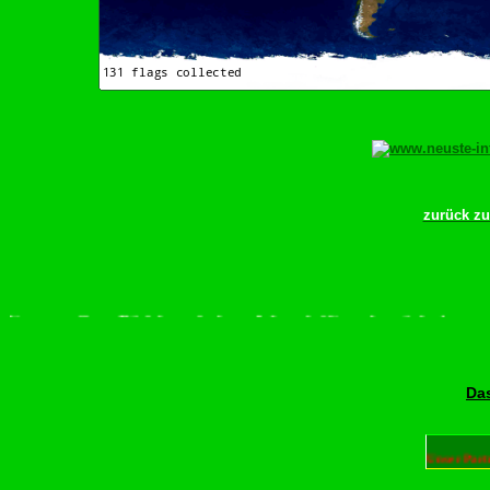
zurück z
tte scrollen–Rädchen drehen–Wurschdfingr bewächn!
Das
Unser Part