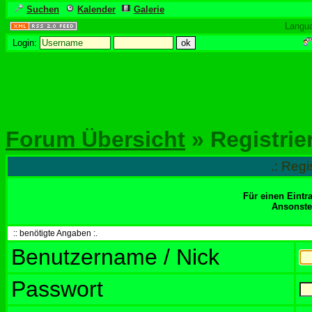
Suchen
Kalender
Galerie
Langu
Login:
Forum Übersicht
» Registrie
.: Regi
Für einen Eintr
Ansonsten
:: benötigte Angaben :.
Benutzername / Nick
Passwort