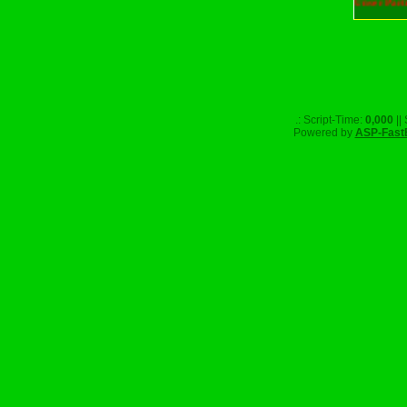
Unser Part
.: Script-Time:
0,000
||
Powered by
ASP-Fast