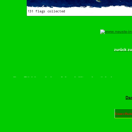
zurück z
crollen–Rädchen drehen–Wurschdfingr bewächn!
Das
Unser Part