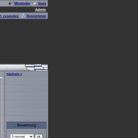
Mitglieder
Stats
Admin
t zusenden
Registrieren
nächste »
.: Bewertung :.