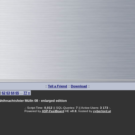
::
Tell a Friend
::
Download
::
]
62
63
64
65
...
77
»
eihnachtsfeier Mülln 08 - enlarged edition
.: Script-Time:
0,012
|| SQL-Queries:
7
|| Active-Users:
3 173
:.
Powered by
ASP-FastBoard
HE
v0.8
, hosted by
cyberlord.at