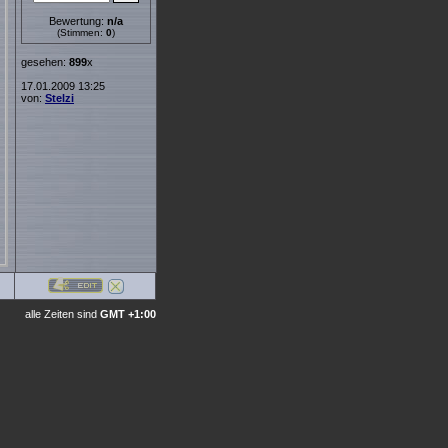
Bewertung:
n/a
(Stimmen:
0
)
gesehen:
899
x
17.01.2009 13:25
von:
Stelzi
alle Zeiten sind
GMT +1:00