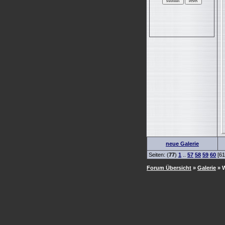
neue Galerie
Seiten: (
77
)
1
..
57
58
59
60
[61
Forum Übersicht
»
Galerie
» W