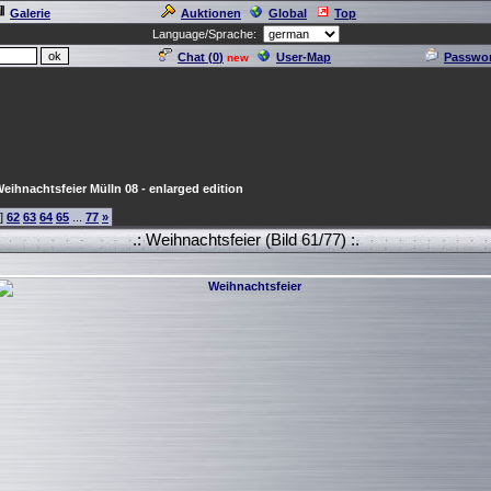
Galerie
Auktionen
Global
Top
Language/Sprache:
Chat (
0
)
User-Map
Passwor
new
eihnachtsfeier Mülln 08 - enlarged edition
]
62
63
64
65
...
77
»
.: Weihnachtsfeier (Bild 61/77) :.