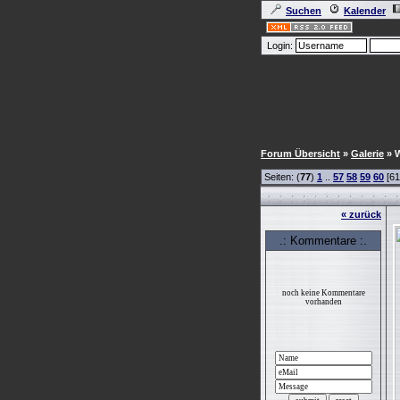
Suchen
Kalender
Login:
Forum Übersicht
»
Galerie
» W
Seiten: (
77
)
1
..
57
58
59
60
[61
« zurück
.: Kommentare :.