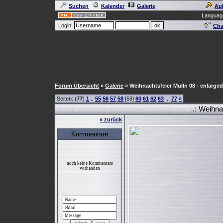
Suchen
Kalender
Galerie
Au
Languag
Login:
Cha
Forum Übersicht
»
Galerie
» Weihnachtsfeier Mülln 08 - enlarged
Seiten: (
77
)
1
..
55
56
57
58
[59]
60
61
62
63
...
77
»
.: Weihnac
« zurück
.: Kommentare :.