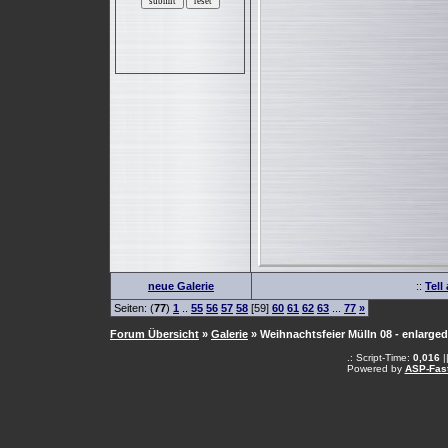
neue Galerie
::
Tell
Seiten: (
77
)
1
..
55
56
57
58
[59]
60
61
62
63
...
77
»
Forum Übersicht
»
Galerie
» Weihnachtsfeier Mülln 08 - enlarged
.: Script-Time:
0,016
|
Powered by
ASP-Fas