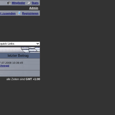
Mitglieder
Stats
Admin
t zusenden
Registrieren
letzter Beitrag
7.07.2008 10:39:45
chneggi
alle Zeiten sind
GMT +1:00