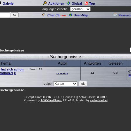
Galerie
Auktionen
Global
Top
Language/Sprache:
Chat (
0
)
User-Map
Passwor
new
Suchergebnisse
.: Suchergebnisse :.
Thema
Autor
Antworten
Gelesen
at sich schon
Zoom:
13
0
worben?!
»
44
500
r-o-c-k-y
s
zeige
Suchergebnisse
.: Script-Time:
0,016
|| SQL-Queries:
5
|| Active-Users:
3 059
:.
Powered by
ASP-FastBoard
HE
v0.8
, hosted by
cyberlord.at