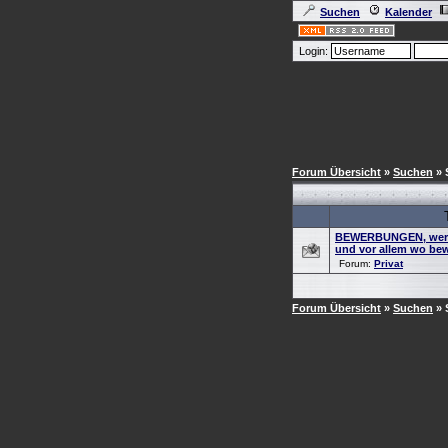
Suchen
Kalender
Login:
Forum Übersicht
»
Suchen
» 
BEWERBUNGEN, wer h
und vor allem wo be
Forum:
Privat
Forum Übersicht
»
Suchen
» 