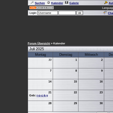
Suchen
Kalender
Galerie
Au
Languag
Login:
Cha
Forum Übersicht
» Kalender
Juli 2025
Montag
Dienstag
Mittwoch
Do
30
1
2
7
8
9
14
15
16
21
22
23
Geb:
r-o-c-k-y
28
29
30