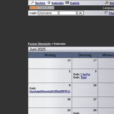
Suchen
Kalender
Galerie
Au
Languag
Login:
Cha
Forum Übersicht
» Kalender
Juni 2025
Montag
Dienstag
Mittwoc
26
27
2
3
Geb:
[-]u@o
Geb:
Toni
9
10
Geb:
Uuchael#fennick[UfffpfffFPf,2,
16
17
23
24
Geb: