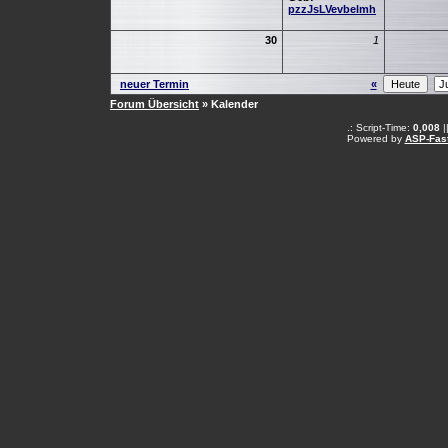
pzzJsLVevbelmh
30
1
neuer Termin
«
Forum Übersicht
» Kalender
.: Script-Time:
0,008
|
Powered by
ASP-Fas