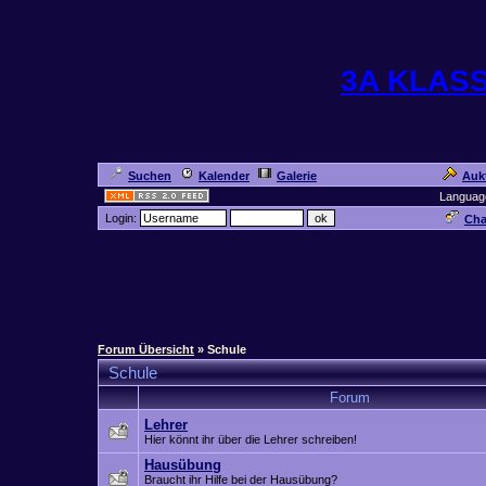
3A KLAS
Suchen
Kalender
Galerie
Auk
Languag
Login:
Cha
Forum Übersicht
» Schule
Schule
Forum
Lehrer
Hier könnt ihr über die Lehrer schreiben!
Hausübung
Braucht ihr Hilfe bei der Hausübung?