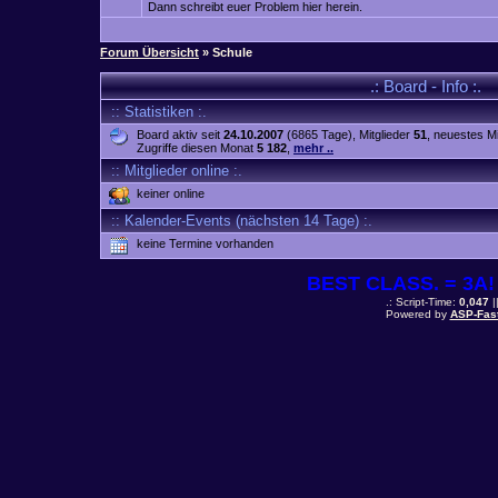
Dann schreibt euer Problem hier herein.
Forum Übersicht
» Schule
.: Board - Info :.
:: Statistiken :.
Board aktiv seit
24.10.2007
(6865 Tage), Mitglieder
51
, neuestes Mi
Zugriffe diesen Monat
5 182
,
mehr ..
:: Mitglieder online :.
keiner online
:: Kalender-Events (nächsten 14 Tage) :.
keine Termine vorhanden
BEST CLASS. = 3A! 
.: Script-Time:
0,047
|
Powered by
ASP-Fas