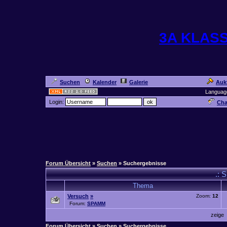
3A KLAS
Suchen
Kalender
Galerie
Auk
Languag
Login:
Cha
Forum Übersicht
»
Suchen
» Suchergebnisse
.: 
Thema
Versuch
»
Zoom:
12
Forum:
SPAMM
zeige
Forum Übersicht
»
Suchen
» Suchergebnisse