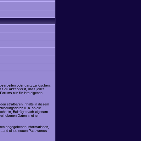
 bearbeiten oder ganz zu löschen,
ss du akzeptierst, dass jeder
Forums nur für ihre eigenen
den strafbaren Inhalte in diesem
rbindungsdaten u. ä. an die
cht ein, Beiträge nach eigenem
 erhobenen Daten in einer
oben angegebenen Informationen,
Versand eines neuen Passwortes