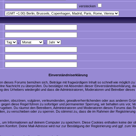
verstecken
.
.
Einverständniserklärung
en dieses Forums bemühen sich, Beiträge mit fragwürdigem Inhalt so schnell wie möglich zu
nzelne Nachricht zu überprüfen. Du bestätigst mit Absenden dieser Einverständniserklärung, da
ng des Urhebers wiedergibt und dass die Administratoren, Moderatoren und Betreiber dieses 
digenden, obszönen, vulgären, verleumdenden, gewaltverherrlichenden oder aus anderen Grün
 gegen diese Regel führen zu sofortiger und permanenter Sperrung, wir behalten uns vor, Ve
zugeben. Du räumst den Betreibern, Administratoren und Moderatoren dieses Forums das Re
ten, zu verschieben oder zu sperren. Du stimmst zu, dass die im Rahmen der Registrierung
 um Informationen auf deinem Computer zu speichern. Diese Cookies enthalten keine der 
nem Komfort. Deine Mail-Adresse wird nur zur Bestätigung der Registrierung und ggf. zum 