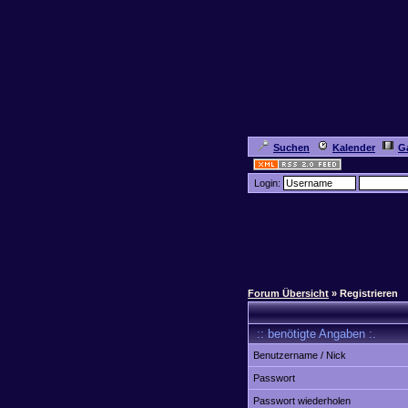
Suchen
Kalender
Ga
Login:
Forum Übersicht
» Registrieren
:: benötigte Angaben :.
Benutzername / Nick
Passwort
Passwort wiederholen