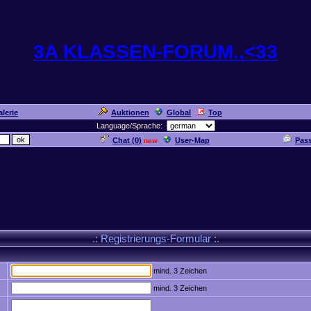
3A KLASSEN-FORUM..<33
lerie
Auktionen
Global
Top
Language/Sprache:
Chat (
0
)
User-Map
Pas
new
.: Registrierungs-Formular :.
mind. 3 Zeichen
mind. 3 Zeichen