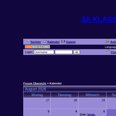
3A KLAS
Suchen
Kalender
Galerie
Auk
Languag
Login:
Cha
Forum Übersicht
» Kalender
August 2026
Montag
Dienstag
Mittwoch
Do
27
28
29
3
4
5
Geb:
lenaa.