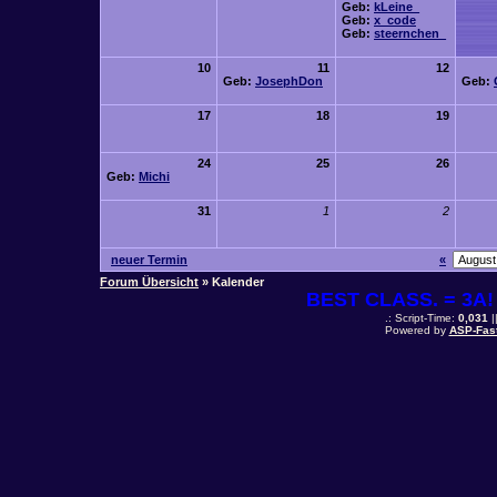
Geb:
kLeine_
Geb:
x_code
Geb:
steernchen_
10
11
12
Geb:
JosephDon
Geb:
17
18
19
24
25
26
Geb:
Michi
31
1
2
neuer Termin
«
Forum Übersicht
» Kalender
BEST CLASS. = 3A! 
.: Script-Time:
0,031
|
Powered by
ASP-Fas