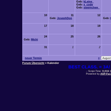
Geb:
kLeine_
Geb:
x_code
Geb:
steernchen_
10
11
12
Geb:
JosephDon
Geb:
17
18
19
24
25
26
Geb:
Michi
31
1
2
neuer Termin
«
Forum Übersicht
» Kalender
BEST CLASS. = 3A! 
.: Script-Time:
0,016
|
Powered by
ASP-Fas