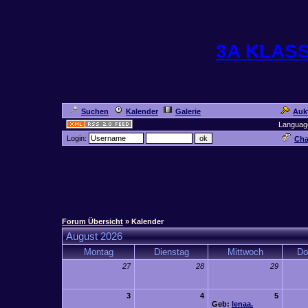
3A KLAS
Suchen
Kalender
Galerie
Auk
Languag
Login:
Cha
Forum Übersicht
» Kalender
August 2026
Montag
Dienstag
Mittwoch
Do
27
28
29
3
4
5
Geb:
lenaa.